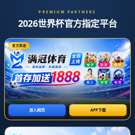
每体：相比于其他意大利球队，尤文
更愿意放基耶萨去巴萨
发布时间：2026-07-07T08:30:00+08:00
**尤文图斯更愿意将基耶萨送至巴塞罗那的背后原因**
在全球足坛，转会市场的动态无时无刻不牵动着广大球迷的心。近年来，意大利
足球市场上的转会流言频出，各支俱乐部之间的竞争日趋激烈。而在众多传闻
中，基耶萨转会巴塞罗那的消息尤为吸引眼球。**为何尤文图斯相比其他意大利
球队更愿放基耶萨去巴萨？**
基耶萨，这位令人瞩目的年轻意大利国脚，以其出色的速度和技术赢得了球迷和
专家们的赞誉。他在尤文图斯的表现十分出色，已迅速成长为球队的核心球员之
一。然而，**为何尤文图斯乐于将这样一位重要球员出售给巴萨**？
首先，从战术角度看，尤文图斯近年来一直在进行内部重组与人员调整。俱乐部
在努力保持球队竞争力的同时，也在寻求年轻球员的培养机会。相比之下，巴塞
罗那有着深厚的青训体系和良好的战术体系，这也**让尤文图斯觉得基耶萨在巴