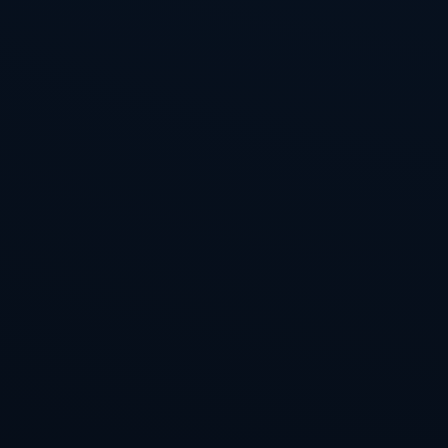
此外，阿尔瓦雷斯的加盟，还有助于进一步推动西甲年轻球员的发展趋
榜样，激励更多的年轻才俊奋力拼搏，实现他们在西甲联赛中崭露头角
**成功案例与未来展望**
回顾近几年的成功案例，类似的引援为马竞和整个西甲联赛带来了积极的
和使用上的战略眼光。**
对于阿尔瓦雷斯而言，加盟西甲既是一种挑战，也是一种机遇。在马竞
综上所述，阿尔瓦雷斯顺利完成在*西甲注册*，标志着其职业生涯的
都是一个极具战略意义的决定。