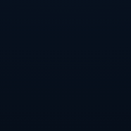
势。近年来，西甲联赛不断涌现出优秀的新星，如巴塞罗那的安苏·法蒂、皇家马德里
的梦想。
回响。**例如，2019年的菲利克斯，在转会马竞后迅速成为西甲赛场上的一颗耀
这一实力雄厚的俱乐部环境中，他将有机会磨练自己的技艺，不断成长。同时，西甲
新篇章。作为马竞的重要一员，他将在未来的赛场上用实力证明自己，而这次加盟也将