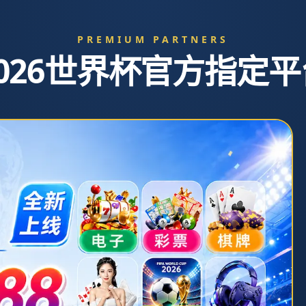
首页
关于我们
产品中心
新闻中心
联系方式