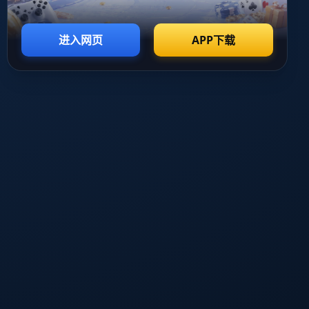
注册
深度，也为整个联赛注入了新鲜血液。阿尔瓦雷斯，这位备受瞩目的年轻
赛场视野和强大的进攻意识，这位年轻球员被认为是未来世界足坛的重要