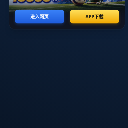
西
**西甲联赛迎来新星：阿尔瓦雷斯成功注册加盟马竞**
在全球球迷的翘首以盼中，西班牙足球甲级联赛（西甲）近日传来重磅
球员，将在西甲的赛场上展现自己的天赋，创造属于自己的传奇故事。
**阿尔瓦雷斯加盟背景与影响**
阿尔瓦雷斯，作为当今足坛一颗冉冉升起的新星，早在他效力于阿根廷
人物。马竞此次将其招致麾下，无疑在其追逐西甲冠军的征程上增添了