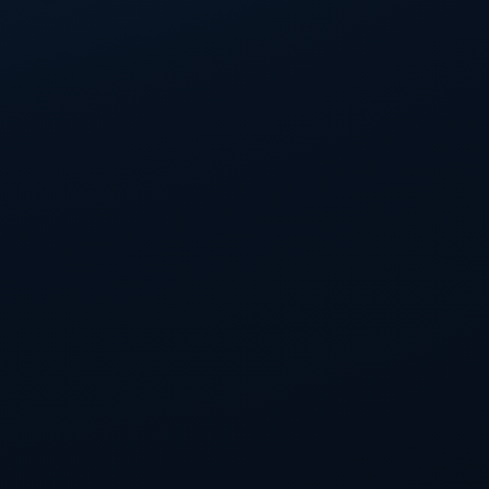
中的解释表明，他在那一瞬间忘记了比分的真实情况。这并非孤立例子，
是在其他高压场合，保持良好的心态是至关重要的。**积极的心态**