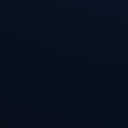
在竞技体育中，比分落后的情况时有发生，这时球员的心态往往会受到
许多运动员在压力面前都可能会出现短暂的“理智断路”。
**心态管理的重要性**
心理学研究表明，当运动员面临极端压力时，适当的心理调节技巧可以有
不仅有助于球员个人的发挥，还能提升团队凝聚力，使队伍在逆境中更