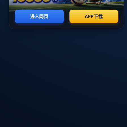
普哈奇：
**普哈奇：大比分落后时庆祝？我忘记拜仁已经打进我们5球**
在足球比赛中，球员的情绪管理和心态调整是至关重要的。许多球迷和
**如何在逆境中保持冷静**