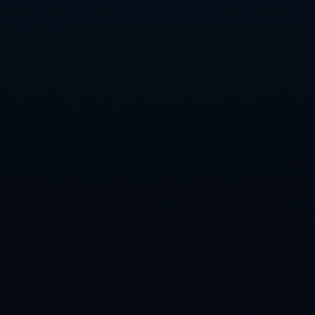
莱恩特常常在被对手超越时，使用自我对话和深呼吸来放松精神。网球名将罗杰·费德
们可以为运动员设计一系列心理预案。例如，他们可以通过模拟训练，帮助球员适应各
这揭示了球员在面对压倒性局势时的本能反应。**这种自然反应**提醒我们，运动
。