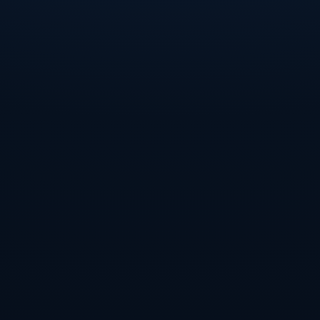
极大考验。普哈奇在比赛中的庆祝行为似乎是出自于潜意识的释放，而他在随后采访
效帮助他们恢复冷静状态。普哈奇的经历提醒我们，无论是在对阵拜仁这样的强队，还
能发挥潜力。