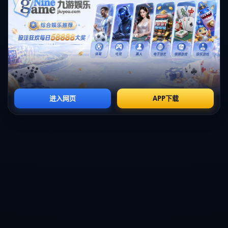
神和对篮球的热爱的真实体现。康利的例子向年轻球员们传递出，篮球不仅是技
能和竞技，它更是精神、团队和价值观的结合体。康利的故事，将继续激励着未
来的NBA球员，为他们树立一个追求卓越与责任的榜样。
互联网 · 最高端 模板一样可以很精致