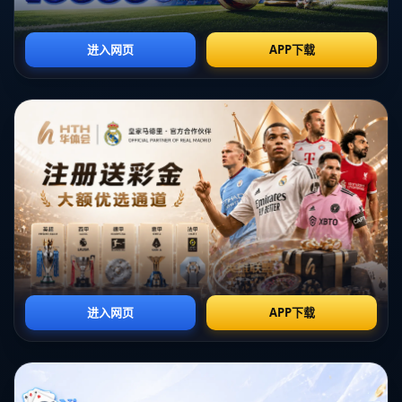
#### 案例分析：康利与球队的影响力
以康利的职业生涯来看，他不仅仅是一个优秀的控球后卫，更是团队中不可或缺
的一部分。他的领导风格对年轻球员诸如埃文·莫布里等人产生了积极影响。在赛
季初，康利积极帮助这些年轻喷血的球员适应NBA的节奏和技术，通过自己在比
赛中的示范作用，提升了整个球队的整体素质。
例如，在季后赛期间，康利常常在关键时刻与队友进行战术沟通，帮助球队稳住
阵脚。这样的场上表现，不仅提升了球队的战斗力，也赢得了更多球迷的心。
#### 结语：精神与荣誉的结合
在整个职业生涯中，康利展现出的是一种不懈追求卓越的精神。他获得的
**2022-23赛季体育精神奖**，不仅是对他个人成就的认可，更是对他的团队精