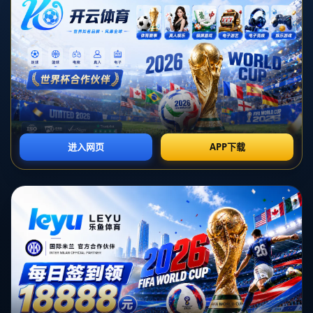
的广泛赞誉。
相比之下，**穆里尼奥**的执教风格则以“实用主义”著称。他总是能够在短时间内
迅速凝聚球队战斗力，并取得显著成效。穆里尼奥在144场比赛中的**58%胜率
**足以证明他的执教实力。同时，穆帅在执教经历中带领不同球队斩获多个联赛
和欧洲赛事的冠军，展现了他出色的“冠军DNA”。如在国际米兰时期，他成功实
现三冠王伟业，这一成就至今仍被球迷津津乐道。
值得注意的是，**两位教练均在不同的足球环境中取得了相近的战绩**，这令人
感慨他们在复杂多变的比赛形势下对球队的精准掌控。滕哈赫更倾向于挖掘年轻
球员潜力，注重团队协作；而穆里尼奥则善于制定针对性的战术。在逆境中，穆
帅常能通过激励手段和战术调整带领球队走出困境，这一点在2010年国际米兰的
欧冠之旅中表现得淋漓尽致。
**分析滕哈赫与穆里尼奥的成功因素，不仅可以洞悉两者迥异的执教哲学，也能
启发未来足球经理人在球队管理中的灵感**。无论是滕哈赫的战略性长远发展还
是穆里尼奥的短期见效之道，每位教练都有其独特的成功轨迹。他们的经验与教
训，对任何希望在竞技体育中取得成功的人士而言，都是弥足珍贵的学习对象。
综上所述，**“滕哈赫126场胜率57%+2冠 穆帅144场胜率58%”**不仅仅是对比两
位教练的数字呈现，更是对两种不同执教哲学的深刻反思和探讨。无论是滕哈赫
的未来潜力还是穆里尼奥的不朽成绩，他们在足球界的影响力将继续激励和引导
着无数的球员和教练。