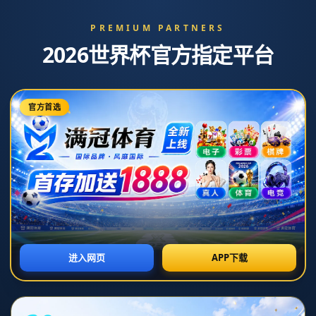
滕哈赫126场胜率57%+2冠 穆帅144
场胜率58%
发布时间：2026-07-07T08:30:00+08:00
**“滕哈赫126场胜率57%+2冠 穆帅144场胜率58%”：对比两位教练的辉煌成就**
在现代足球世界中，各大豪门球队的成败往往与其主教练的执教能力息息相关。
**滕哈赫和穆里尼奥**，这两位足坛名帅，以其独特的战术哲学和辉煌的执教成
绩深受球迷和媒体的关注。本文将通过对比**滕哈赫126场胜率57%+2冠**与**
穆里尼奥144场胜率58%**的成绩，探讨他们在足球教练领域的成就及其背后的
深层次原因。
**滕哈赫**在执教生涯中，以其缜密的战术与组织能力为基石。在执教前126场比
赛中，他的不败率令人瞩目。虽然他的**胜率为57%**略低于穆里尼奥，但滕哈
赫在球队建设中的长足进步和培养年轻球员的策略使其与众不同。如2019年，滕
哈赫带领阿贾克斯在欧冠中一路杀进半决赛，其间淘汰了诸如皇马、尤文图斯这
样的传统豪门。**这不仅为球队赢得了两座重要奖杯**，也为他赢得全球范围内