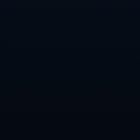
互联网 · 最高端 模板一样可以很精致
0311-5740320 15881561688
山西省运城市万荣县通化镇