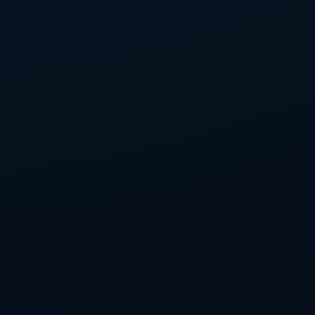
在场上表现的强度。然而，足球比赛的结果不仅仅取决于投入的努力，还
诸东流。这种情况常常发生在那些依赖强大防守和快速反击的球队中。
否往往在瞬间决定比赛的胜负。因此，如何提高门前效率成为每个球队必