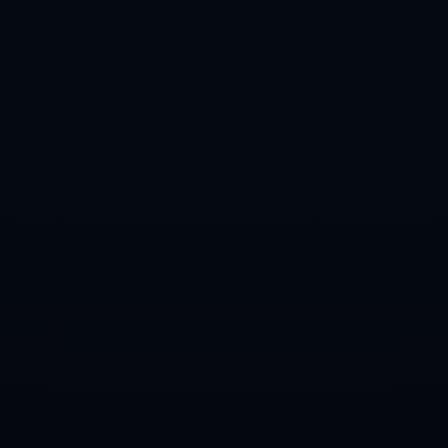
1561688