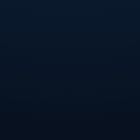
败的关键因素之一。无论是在球队结构的构建，还是在比赛中策略的落实，这两个要素
总结，更揭示了足球比赛中一个长久存在的问题：高强度投入如何转化为实际得分。