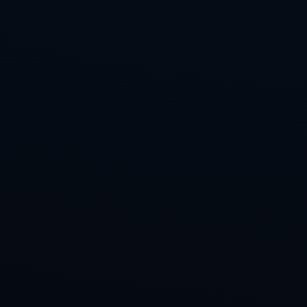
以利物浦为例，该队在2019年的**英格兰超级联赛**和欧洲冠军联
术的细致打磨以及整体战略的精心安排，使得每一次进攻都极具威胁。
同时，在心理素质培养方面，他们重点培养球员在压力环境中沉着冷静
在足球竞技中，投入的强度与付出的努力固然重要，但最终，**门前的
为每支球队敲响了警钟：只有将高强度与高效率完美结合，才能真正站