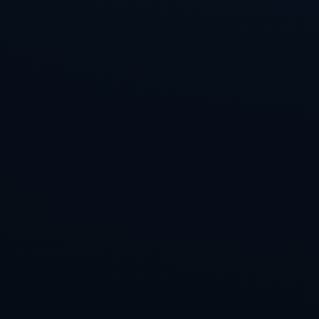
统计数据显示，在多场比赛中，那些能够在关键时刻果断出击并**有效
年的利物浦队，他们在比赛中的高效进攻帮助他们赢得了多项重要赛事
**案例分析：高效球队的成功秘诀**