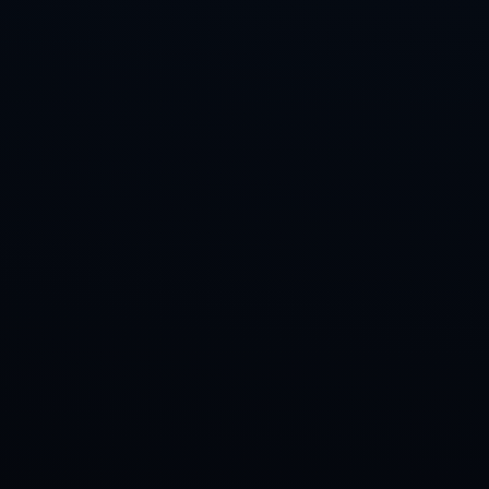
互联网 · 最高端 模板一样可以很精致
0311-5740320 1588
山西省运城市万荣县通化镇