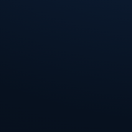
在现代足球的竞技舞台上，**投入的强度和门前效率**一直是球队成
了同样的强度，只是在门前不够高效。”这句话不仅仅是对一场比赛的
**同样的强度：每一寸草坪的争夺**