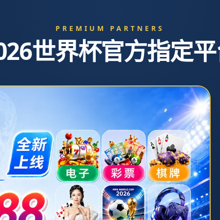
首页
关于我们
产品中心
新闻中心
联系方式