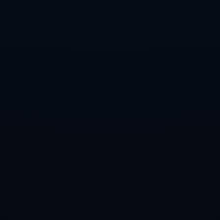
赛中都取得了辉煌的成就。他们之所以能够在多场比赛中突出重围，靠的不仅是**充满活
的能力，从而确保在关键时刻能保持高效的进攻水平。这样的策略使得他们不仅在比
高效得分**才是能否赢得比赛的关键。通过合理安排战术，注重球员心理和技术的全
上胜利的巅峰。