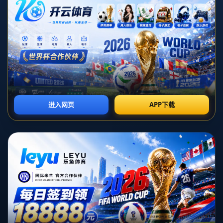
在NBA的舞台上，球员的转会往往成为球迷和媒体热议的焦点。最近，达拉斯独
行侠队宣布了与年轻前锋**塞布尔**签下为期三年的合同，总价值达到3300万美
元，这标志着球队在重建过程中迈出了重要一步。塞布尔的加盟不仅为球队增添
了新的活力，更为球队的东欧组合提供了强有力的支持。
**一、塞布尔的背景及实力分析**
塞布尔长期以来以出色的身体素质和全能的球风著称。作为一名具备强大得分能
力的球员，他在进攻端的多样性使得对手难以防守。近年来，塞布尔逐渐成长为
一名能够在关键时刻把握比赛节奏的球员，其在前三个赛季的数据足以证明他的
潜力与价值。独行侠队的引进策略显然是希望通过这样的年轻天才来增强球队的
竞争力。
**二、东欧组合的构建**
独行侠本赛季的表现无疑与**卢卡·东契奇**和**克里斯塔普斯·波尔津吉斯**的卓
越发挥密不可分。在东契奇的引领下，球队的进攻多样性和创意极大提升，而波
尔津吉斯则为球队的内线防守与外线进攻提供了双重保障。随着塞布尔的加入，
球队的东欧组合将进一步强化，形成更加复杂的战术体系。
塞布尔的速度与灵活性，让他能够在东契奇的组织下找到得分机会。同时，他的
防守能力也将为球队的整体防守提升提供帮助。对于今后赛季的征战，塞布尔不
仅是东欧组合的一部分，更是推动独行侠向更高目标迈进的重要棋子。