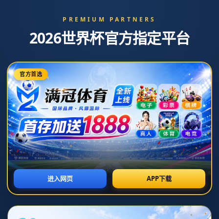
中超-古斯塔沃帽子戏法武磊建功 上
海海港5-0海牛
发布时间：2026-07-07T08:30:00+08:00
**中超-古斯塔沃帽子戏法武磊建功 上海海港5-0海牛**