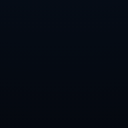
互联网 · 最高端 模板一样可以很精致
0311-5740320 15881561688
山西省运城市万荣县通化镇
关注