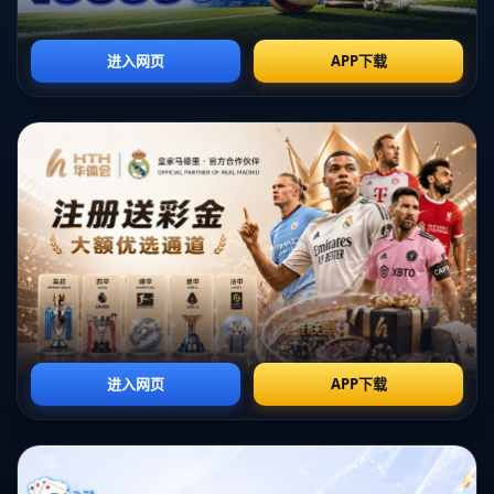
**哈格里夫斯指出，关键在于球队的适应力与调整能力。** 在面对不同风格的球
队时，能够灵活应对是决定胜负的关键。巴黎和国米在本赛季的表现都显示出他
们具备这样的能力。尽管他们在历史战绩上可能不如一些传统豪门，但在这个瞬
息万变的足球世界中，任何球队都有机会逆袭。
## 结语
随着新赛季的深入，巴黎圣日耳曼与国际米兰的表现无疑将是关注的焦点。两支
球队可能会成为本赛季欧冠的“黑马”，他们的每一步都值得我们的期待。正如哈