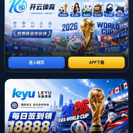
势。
比赛前的热身不仅是身体的调适，也是精神的备战。球员们在场边的交流、教练
的战术讲解都是为了能够在开场时更好地进入状态。当阿森纳的球迷高唱队歌
时，气氛逐渐攀升，场上的每位球员都被这种氛围所感动，充满斗志。
里斯本竞技的冷静则在热身中显露无遗，球队信心满满，尽管他们在客场面对阿
森纳这个强敌，依然展现出无畏的精神状态。随着比赛的临近，安静与期待交
织，球迷们屏息以待，准备见证这场巅峰对决。
2、比赛中的精彩瞬间
随着哨声响起，比赛正式开始。阿森纳一开始就展现出猛烈的进攻欲望，多次通
过边路突袭制造威胁。仅仅在开场十分钟，阿森纳就通过一次精准的传中，让前
锋在禁区内完成了一脚漂亮的射门，虽然被里斯本门将扑出，但随之而来的进攻
迅速让对手感受到压力。
里斯本竞技虽然在开局阶段显得有些被动，但他们对反击的把控非常精彩。在一
次快速反击中，里斯本的一名中场球员通过巧妙的传球，助攻队友完成了一脚势
不可挡的远射，成功打破了场上的僵局，这一刻，客队球迷的欢呼声响彻全场。
比赛进行到第二阶段，阿森纳加强了攻势，面对里斯本的硬朗防线，他们通过不
断的换位、跑动寻找破绽。在一次角球机会中，阿森纳的球员头球攻门，将比分
追平，现场的情绪达到了顶点。这样的瞬间，无疑成为比赛中的经典画面，让人
久久不能忘怀。
3、球员的个人表现
在这场焦灼的比赛中，球员们的个人表现成为了比赛的关键。阿森纳的中场核心
在场上展现了卓越的控球能力和精准的传球，一次次为前锋创造机会，体现了他
作为团队灵魂的价值。他的冷静和果敢，为球队的进攻提供了源源不断的动力。