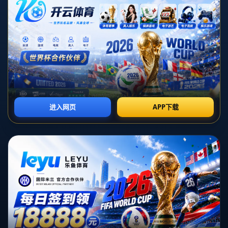
杯的国家中取得最好成绩的队伍。那一届，克罗地亚的明星球员如达沃·苏克，凭
借其精彩的表现为球队打入六球，成为最佳射手。
自那以后，克罗地亚在世界杯赛场上的表现起伏不定，经历了2002年和2006年
的小组赛出局，随之而来的则是2014年巴西世界杯的惨淡表现。然而，克罗地亚
足球仍然坚韧不拔，不断培养年轻球员和发展足球基层。这样的坚持为他们在
2018年世界杯打下了坚实基础。
2018年，克罗地亚在俄罗斯创造了历史，成功闯入决赛。在淘汰赛阶段，他们相
继战胜了丹麦、俄罗斯和英格兰，展现了非凡的战斗力与团队精神。最终，他们
在决赛中与法国队对抗，虽败犹荣的亚军成绩再次让世界瞩目。克罗地亚的历史
战绩虽有波动，但他们的坚持与努力使他们成为了世界足坛的重要力量。
2、明星球员阵容解析
克罗地亚的成功离不开其强大的球员阵容。在2018年世界杯中，球队的核心球员
包括卢卡·莫德里奇、马里奥·曼朱基齐和伊万·拉基蒂奇等。莫德里奇凭借其出色
的技术和战术头脑，成为球队的中场指挥官，并因此获得了2018年金球奖，成为
克罗地亚足球的代言人。
除去莫德里奇，其他球员也发挥了重要作用。曼朱基齐在前场的强劲表现使他成
为对方防线的噩梦，依靠强大的身体素质和非凡的空中能力，他为球队带来了关
键进球。拉基蒂奇则在中场扮演了连接攻防的角色，他的准确传球和出色的阅读
比赛能力将球队的整体实力提升到了一个新的层次。
此外，克罗地亚年轻一代球员的崛起也为球队注入了新的活力。像萨尔茨堡红牛
的巴尔卡和AC米兰的克拉马里奇等新星，使得球队的阵容更加多元化。这样的组
合在大赛中也展现出了极强的竞争力，使得克罗地亚在国际赛场继续保持着一定
的威胁。