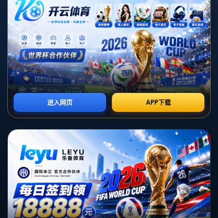
第二场比赛则将在晚上10点进行，该场赛事的对阵双方都是近年来表现突出的队
伍，双方球员的实力相对接近，使得这场比赛更具观赏性和竞争性。随着比赛的
临近，各大体育媒体也纷纷报道两队的对阵战史，分析双方的战术安排和球员状
态，为球迷们提供更多的视角。
另外，值得关注的是，今晚的比赛也将同步在多个平台进行直播，方便各地球迷
都能及时追踪比赛进程。赛事的时间安排不仅体现了赛事组织者的周密考虑，也
为全球球迷带来了极大的便利。
2、对阵球队的实力分析
今晚的对决中，各参赛球队实力不容小觑。首场对阵的两支球队，尽管在世界排
名上差异不大，但相互间的历史交锋记录显示，这将是一场势均力敌的较量。分
析两队的战术布置与核心球员的状态将有助于预测比赛的走向，球迷们可以提前
思考球队的战术安排，增加观看比赛的乐趣。
第二场比赛则更加引人注目，双方都是在小组赛中表现突出的球队。分析其主力
球员的近期状态及表现，可以为球迷们提供一些有价值的参考。例如，某位攻击
手在小组赛中的得分表现极为抢眼，使得他的球队在接下来的比赛中具备了更强
的攻击力。
此外，球队的教练对比赛的部署和调整也值得关注。在关键比赛中，教练的战术
变化能直接影响到比赛的最终结果。因此，了解教练的风格与他们的应变能力，
将为球迷们增添更多讨论的话题。
3、赛前的赛况与状态总结
在赛事即将开始之际，分析各支球队的赛前状态显得尤为重要。今晚参赛的球队
在小组赛中的表现如何、队伍内部的士气高低，都会直接影响到比赛结果。对于
每支球队来说，如何调整心态、制定战术也是在赛前需要考虑的关键因素。