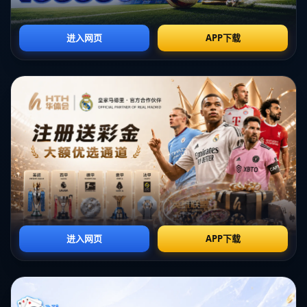
申花的攻防转换速度较快，在赛季初期不断进行的战术演练，渐渐形成了球队的
独特风格。尤其是前场的配合，使得申花在对抗中能频频制造威胁，而后防线同
样在经验丰富的老将带领下，构建起一道坚固的防线，为球队保驾护航。
面对津门虎的强势反击，申花队员在比赛中展现了顽强拼搏的精神。尽管处于节
奏紧张的局面，申花依然保持着良好的心态，力求将每一次反击转化为得分的机
会。这样的全力出击，让他们在本赛季中始终占据着重要的行列。
4、津门虎气势如虹
津门虎本赛季状态火热，球队在进攻端频频得手，士气高昂，令人刮目相看。他
们凭借稳定的表现，在比赛中逐渐找到了自信，从而形成如虹的气势。在多场比
赛中，津门虎展现出出色的团队配合与个人能力的结合，令对手难以招架。
于此同时，津门虎在主场的表现更是抢眼，强大的主场氛围吸引了众多球迷到场
助威，极大地激励了球队士气。球队的精彩发挥，既得益于高超的技战术水平，
也源于球迷的热情支持，让球队如虎添翼。
但是，在高调表现的同时，津门虎也需警惕对手的反扑。任何一个对手都有可能
成为他们的拦路虎，因此在后续比赛中，津门虎需继续保有清醒的头脑，完善自
身的战术安排，以延续当前的好状态，力争更多胜利。
总结：
本赛季的中超联赛，亚泰的坚守不败之路、河北的求变逆袭、申花的强势出击、
津门虎的气势如虹，各自展现了不同的风格与特点。各支球队在不同的阶段，通
过调整战术、改善阵容，朝着各自的目标不断努力。在这条充满竞争的道路上，
任何球队都不能放松警惕。