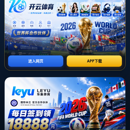
另一场经典对决是西班牙与法兰西之间的较量。在小组赛中，这场较量气氛紧
张，双方互有攻守，激情四溢。尽管最终西班牙未能胜出，但球队的顽强拼搏精
神深深打动了球迷，这场比赛成为2000年欧洲杯的一大亮点。
此外，决赛中法国与意大利的对决也是一场无法忽视的比赛。法国队依靠齐达内
的双头球攻入两球，最终以2-1击败意大利，夺得了他们的第二个欧洲杯冠军。
这场比赛不仅是对阵阵容的精彩较量，也体现了战术的智慧与球员的个人能力。
2、赛事英雄的闪耀时刻
在2000年欧洲杯的赛场上，许多球员成为了人们心中的英雄。其中，法国队的齐
达内无疑是最璀璨的明星，他在决赛中以两个头球为球队锁定胜局，凭借高超的
技术与非凡的领导力，齐达内引领法国队走向辉煌，被誉为赛事最佳球员。
意大利的传奇门将布冯也在本届欧洲杯中展现了他的超凡能力，无论是小组赛还
是淘汰赛，他的多次关键扑救都为球队提供了巨大支持，成为意大利防线上的中
流砥柱。
另一位值得关注的球员是瑞典的亨里克·拉尔森，他在比赛中的出色表现帮助球队
闯入四分之一决赛，尽管未能夺冠，但他的拼搏精神和顶尖技能让人铭记。
3、诗意进球的感动时刻
2000年欧洲杯中，进球不仅是胜利的象征，更是一种诗意的展现。在这届赛事
中，荷兰球员克鲁伊维特的进球赢得了无数讴歌。面对英格兰时，他用一次精彩
的个人突破，配合娴熟的射门技术，将球送入网底，那一瞬间令无数球迷为之动
容。
法国队的第三场小组赛对阵葡萄牙，比赛中亨利的一记远射堪称精妙绝伦，旋转
的皮球划破夜空直奔球门而去，成为球迷们津津乐道的经典瞬间，唤起了无数人
对梦想的追求。