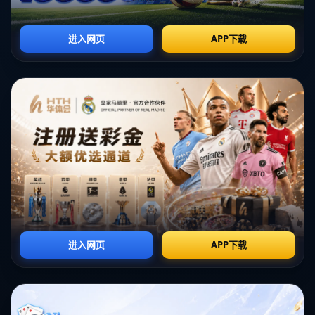
而意大利队的托迪在对瑞典的一场比赛中也上演了一记极具创意的进球，他的脚
后跟射门令现场观众惊叹不已，这样的精彩瞬间无疑增强了比赛的观赏性，更如
同艺术般留下了深刻的印象。
4、感人故事与温情瞬间
每场比赛的背后都有不为人知的感人故事。2000年，正值意大利国家队遭遇重要
球员重伤之际，年轻的教练特拉帕托尼选择相信年轻力量，带领着这些年轻球员
一路前行，最终在赛场中打破困难，并收获了球队的荣誉，更激励了无数年轻的
足球梦想。
在一场激烈的比赛中，荷兰队球员加斯通·亨特的母亲在比赛前夕病重，但她选择
了支持儿子，参加比赛。亨特在进球后将球衣举起，向母亲表达了自己的敬意，
令人感动至深，这一幕成为了赛事的一大温情瞬间。
不仅如此，球迷们在比赛间隙互助与团结的场景更是让人心酸而温暖。在各国球
迷共聚一堂的时刻，足球为人们架起了友谊的桥梁，展现了这项运动所带来的团
结与支持。
总结：
2000年欧洲杯是一个充满激情与感动的足球盛会，经典的比赛场景和背后的感人
故事构成了这次赛事的灵魂。每一场比赛都成为历史的一部分，无论是战术的运
用还是球员的拼搏，都是对这项运动热爱的最佳诠释。
回顾2000年欧洲杯，我们不仅仅是在回忆足球带来的激情，更是在缅怀那些瞬间
与故事所传达的人性光辉。足球，不只是一场比赛，更是心灵深处共鸣的寄托与
永恒的追求。