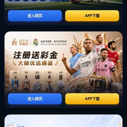
此外，法甲的兰斯也在首届赛事中展露了其历史与传统。尽管最后未能夺冠，但
其在决赛中的拼劲和勇气为球队赢得了尊重，种下了未来成功的种子。这也为其
他国家的俱乐部树立了榜样，更激励了后来的球队在欧冠这条路上拼搏。
参与首届欧冠的球队不仅代表了当时各自国内的最高水平，更推动了整个欧洲足
球的交流与融合。赛事不仅为他们提供了交流的平台，更在身后潜移默化地影响
了后来的足球文化与发展。
4、冠军的传奇故事
皇家马德里在首届欧冠联赛上的夺冠，彻底改变了他们的历史。此后，他们在欧
冠的舞台上 더욱熠熠生辉。球队在1956年至1960年间连续获得五次冠军，创造
了无人能及的历史，完全奠定了他们在足球界的传奇地位。
这一系列的成功，不仅是球队努力的结果，更离不开球员们的团结与拼搏精神。
队伍中涌现出一批极具传奇色彩的球员，如迪斯蒂法诺和亨托，他们在赛场上的
出色表现，为球队赢得了尊重和荣誉。
至今，皇家马德里的这一系列成就仍然被广泛传颂，成为后人学习的榜样。它们
在芬芳的历史中散发出永恒的魅力，传奇仍在继续。而“欧洲之王”的称号，正是
他们在欧冠历史中最闪耀的印记。
总结：
回顾欧冠历史的首届赛事，我们不仅看到了一场足球竞技的盛宴，更感受到文化
与历史交织的魅力。正是这一赛事，推动了足球发展的全球化，吸引了无数球迷
的目光，创造了无数感动与回忆。
在今后的岁月中，欧冠将继续书写新的传奇，延续其辉煌的篇章。后来的每一届
赛事都会承载着历史的足迹，让球队与球迷在激情与梦想中不断追寻，实现他们