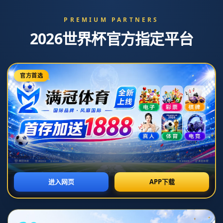
波尔图揭竿而起重返欧冠巅峰葡萄牙
豪门再现辉煌荣耀
发布时间：2026-07-07T08:30:00+08:00
波尔图足球俱乐部，作为葡萄牙足球的象征，其光辉历史在欧冠赛场上熠熠生
辉。近年来，波尔图经历了风雨飘摇的时刻，但在克服种种困难后，终于揭竿而
起，重返欧冠的巅峰。本文将从波尔图的历史传承、战术革新、青年才俊的涌现
以及球队的文化凝聚力四个方面，对波尔图的复兴之路进行详细阐述。波尔图不
仅代表着葡萄牙的豪门足球，更是足球界的一股强劲力量，重新审视这支球队的
成长过程，可以见证哪些辉煌荣耀重现于世。
1、历史传承与辉煌基因
波尔图足球俱乐部成立于1893年，是葡萄牙足球历史最悠久的俱乐部之一。在漫
长的历史发展中，波尔图凭借其卓越的表现，创造了无数辉煌的荣誉，曾多次斩
获葡超冠军及国内杯赛的桂冠。俱乐部的成功不仅依赖于球员的能力，更源自于
其深厚的文化底蕴与历史传承。