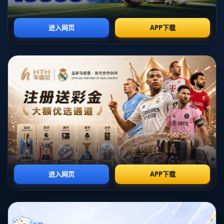
的节奏变化，反而让安洗莹等到了反扑的窗口。她开始加大对韩悦反手区的压
制，通过一连串高质量的吊直线、推后场和忽快忽慢的节奏变化，让韩悦的移动
负担骤增。多回合相持中，韩悦在防守中逐渐被逼出一些高球，安洗莹则抓住机
会在网前突然加速，或是突然变线杀直线得分，打出一波连得5分的攻势，将比
分从12比14落后反超至17比14。面对对手稳如泰山的防守，韩悦尝试加大搏杀
力度，但几次出界与挂网的无奈失误，令其错失追分良机，最终安洗莹以21比16
先下一城。
第二局韩悦顶住压力，打出了本场比赛质量最高的一段表现。背水一战的她主动
提高了上手频率和出手果断性，不再与安洗莹过多纠缠于多拍消耗，而是选择在
前三拍就主动“抢点”：接发球后积极冲网，尝试用放小、挑后和快推来撕开对手
的防线。在这段时间里，韩悦几次成功通过网前假动作晃起安洗莹，使对方出现
扑网失误，比分一度来到8比4、12比7的领先。现场观众情绪被彻底点燃，每一
次韩悦的得分，都能引来山呼海啸般的助威声，中国队教练组也数次在场边为她
鼓掌鼓劲。
安洗莹的强大之处，恰恰在于她在逆境下的调整能力。面对比分落后，她并没有
急于加快出手，而是更细致地去运营线路，尤其是在对韩悦正手后场的调动上做
足文章。她增加了斜线后场高远球和刁钻的斜线吊球比例，通过不断拉大场地利
用面积，试图让韩悦的启动与转身暴露出漏洞。随着体能消耗的累积，韩悦在中
后段的脚下移动速度略有下滑，原本打得极有威胁的直线重杀开始略显“吃力”，
多拍中出手也有些犹豫。安洗莹抓住机会再度连续追分，在16平后连得3分，一
举将原本的大比分劣势抹平并完成反超。