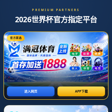
安洗莹对决韩悦：羽毛球中国公开赛
女单半决赛
发布时间：2026-07-07T08:30:00+08:00
深圳龙岗大运中心体育馆内，又一场扣人心弦的中韩对决在万众瞩目下上演。
2025年中国羽毛球公开赛女单半决赛，世界第一安洗莹迎战中国队主力韩悦，这
不仅是一场通往决赛的门票之争，更是新老格局碰撞、风格对立与心理承压能力
的集中展示。从赛前氛围到场上每一次拉锯，这场比赛都写满了强度与细节，也
为目前趋于白热化的国际女单格局再添一抹浓重色彩。