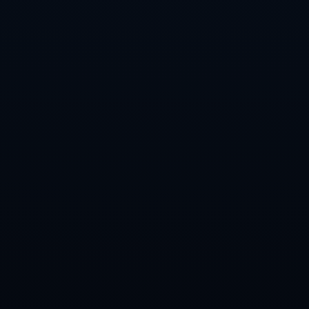
界顶尖选手，才能真正找到提升的方向。本场失利固然遗憾，却也为其后续的训
练与调整提供了极为具体的参照坐标。
对于中国女单而言，这场失利并非“挫败”的简单概括，而更像是对自身现阶段竞
争力的一次准确认真体检。无论是节奏变化、体能储备、技战术多样性，还是关
键分的处理和大赛调动状态的能力，国羽女单仍在追赶与重塑的过程中。与安洗
莹这样的世界第一在半决赛舞台上持续对话，本身就是竞争力回升的信号。只要
能把这些高质量对决中暴露出的问题，真正消化进训练体系，未来在世锦赛、奥
运会乃至更多高级别巡回赛上，中国女单仍有机会重新站上舞台中央。
随着安洗莹闯入决赛，中国公开赛女单冠军的悬念仍将继续。而对中国球迷来
说，尽管没能在这场半决赛中收获一场期待已久的“复仇之战”，但韩悦的拼尽全
力和敢打敢拼，已经为这片主场留下了值得记忆的一幕。羽坛格局仍在快速演
变，中韩女单的每一次相遇也都在推动着整体水平的提升。无论比分如何记录，
这样一场高质量的较量，已经超越了胜负本身。
互联网 · 最高端 模板一样可以很精致
0311-5740320 15881561688
山西省运城市万荣县通化镇