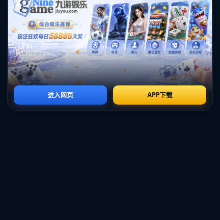
末段，双方将技术和心理都推向极限。韩悦在19比20落后时，用一记极具想象力
的反手勾对角将比分扳平，全场爆发出整场最为震耳的掌声。但在关键分处理
上，安洗莹展现出了更成熟的一面。她在21平之后果断改变了发接发套路，利用
一个发球后突击网前的战术，迫使韩悦回球质量不足，随即抓住半高球一拍下压
得分。随后的赛点回合中，两人拉锯达20拍以上，韩悦尝试通过吊杀结合不断变
换节奏，但安洗莹几乎“墙”一般的防守将每一拍都顽强救起，最终在一次主动上
抢中制造出对手回球出界，以23比21锁定胜局，直落两局闯入中国公开赛女单决
赛。