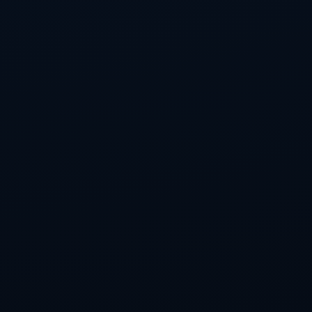
背高负荷出场、提高医疗和康复标准；真正站在场上的球员，又必须在安
心理主导自己的篮球人生。
篮球本身就伴随着风险，而真正能让人信服和记住的，往往不是某个夜晚
在他身上的职业宣言。
只要他站在场上，就会把注意力全部放在球场的每一个回合上：阅读防
分钟都打到极致——这就是哈利伯顿给出的答案，也是他正在书写的新篇