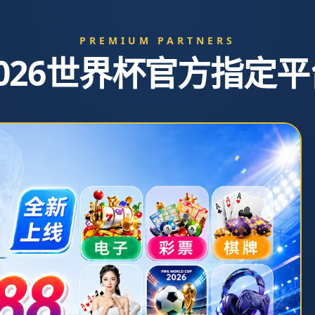
首页
关于我们
产品中心
新闻中心
联系方式