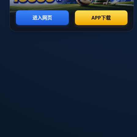
步入新赛季下半程，印第安纳步行者队后场核心泰瑞斯·哈利伯顿正处
哈利伯顿用最简单也最坚定的态度回应——专注比赛，无惧伤病。这不
自进入联盟以来，哈利伯顿就被视为新生代控卫中的“头脑型代表”，
腿筋拉伤和小腿不适缺席多场比赛，外界一度担心这名步行者战术核心
结的双重任务。他用实际表现向所有人证明，伤病可以影响出场时间，
“如果你每天都把心思放在‘会不会再受伤’上，那你已经输了。”在一
以球场阅读能力见长的组织后卫而言，最可贵的并不是一场比赛的三双
快攻转换、外线投射和挡拆体系继续高效运转。
事实上，哈利伯顿的“无惧伤病”并不是盲目的硬扛，而是建立在科学
的同时更加注重节奏分配，有选择地提速和减速，避免无谓的空中对抗
步行者主教练在谈及哈利伯顿的状态时，多次提到“成熟”这个词。“他
意限制他的球权和出场时间，反而在关键比赛中更依赖他的判断力。这