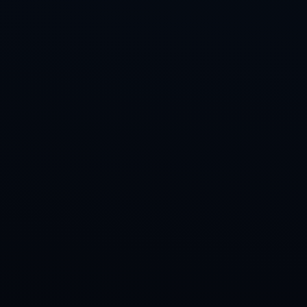
互联网 · 最高端 模板一样可以很精致
0311-5740320 1588