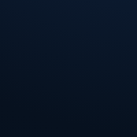
从数据层面来看，哈利伯顿在场时，步行者的进攻效率明显提升，他个
次投篮打铁就急于证明自己，也不会在身体感觉略有不适时就彻底缩手