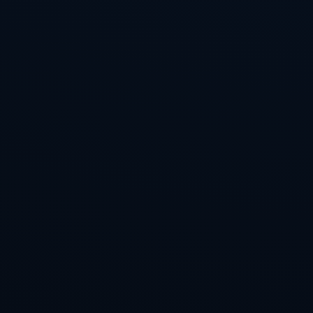
从更大的层面看，哈利伯顿的态度也折射了当下NBA对于“负荷管理”
全框架内保持足够的竞争强度和比赛投入，否则竞争就会失去意义。哈
对于步行者球迷来说，他们当然希望看到的是一个健康、完整、处于巅
的爆发表演，而是一个球员在伤病阴影下依然选择全力以赴的那份执着。
赛季还在继续，未知的挑战也在前方等待。没有人能保证哈利伯顿未来
守、分配球权、寻找队友、命中关键球。对这位正在走向成熟的年轻领
章。