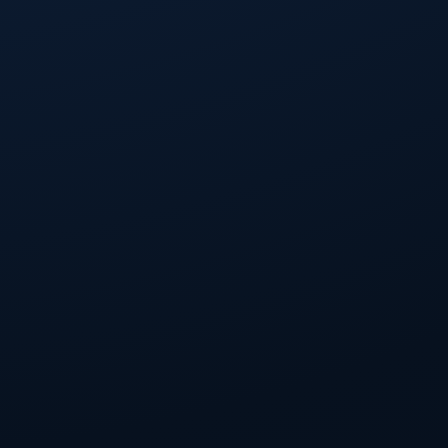
进入第四节或陷入拉锯战时，他的出手选择通常非常理性，不会因为一两
出众却被伤病拖累的年轻球员所欠缺的。