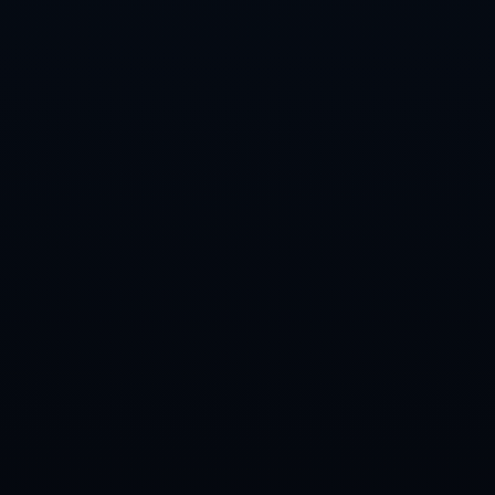
1561688