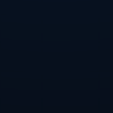
职业寿命，也有人建议他在常规赛适当“放一放”，为未来潜在的季后赛征程蓄力。但哈
确的决定。如果你因为害怕受伤而频繁缺席，球队就很难建立真正的化学反应。”在他
袖角色。他经常主动与年轻队友分享自己对伤病的看法：既不夸大恐惧，也不轻视风
方，复出后不要过度担心外界目光，只需要专注于下一次正确的出手、下一回合无球跑