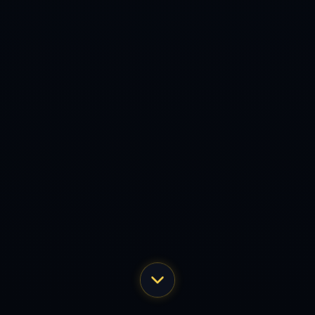
互联网 · 最高端 模板一样可以很精致
0311-5740320 15881561688
山西省运城市万荣县通化镇
关注
QQ
微信
微博
友情链接 :
星空体育
Copyright 2024
星空体育(中国)官方网站_SKY SPORTS
All Rights by
星空体育