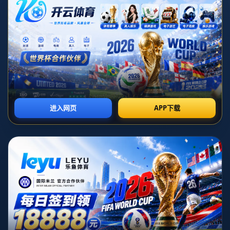
无论对手采取深度防守还是中前场逼抢，日本队都能通过合理的站位和球员间默
契的跑动，在三到四脚传递内撕开空当，这种“节奏掌控力”是亚洲多数球队暂时
难以对抗的。
与日本队偏理性的“控局式”大胜不同，韩国队的收官更像一场情绪宣泄。他们在
进攻端展现出极高的攻击欲望和脚下速率，从边路突破到中路撞墙配合，再到定
位球的多样化战术，全队在进攻三区的自信明显回来了。在关键前锋和核心中场
状态在线的前提下，韩国队的攻势足球极具冲击力，一旦打开局面，往往能迅速
将比分拉开，给对手造成心理和战术的“双重崩溃”。这类大胜并不仅是数据上的
好看，更意味着球队重新建立起一种“遇强不怵、对弱必杀”的心理秩序，对之后
的世预赛附加赛乃至正赛阶段都有深远影响。
日韩双双大胜的背后，是长期体系建设的结果。日本联赛从青训到职业层面对技
术细节的严苛要求，韩国足球在对抗强度和心理素质上的系统训练，使得他们在
世预赛这种多场比赛累积的环境中，不容易出现剧烈波动。很多人习惯用“资源
好”“球员在欧洲效力多”来解释日韩的领先，但实际上，真正的区别在于他们用十
年以上的时间搭建了清晰、稳定而连贯的技战术框架。本次亚洲区预选赛小组赛
阶段，日韩的多场大比分胜利并非一时兴起，而是这种框架在不同对手、不同场
景下的自然外化。