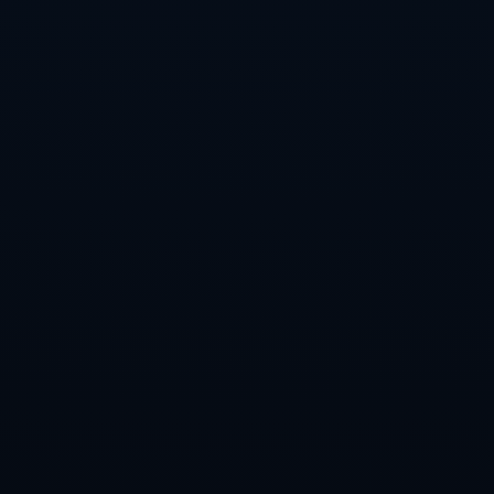
需要强调的是，日韩的大胜与阿曼的险胜并不是简单的“强与弱”的对立，而是共
同构成了亚洲足球整体水平提升的不同侧面。日韩证明了亚洲球队完全有能力在
世界赛场以攻势足球立足，而阿曼的“压哨”晋级则表明，第二梯队球队通过合理
规划和持续投入，同样可以在世预赛中创造话题和惊喜。当越来越多球队在技战
术理念上向日韩看齐，在心理建设和比赛管理上向阿曼学习时，整个世预赛亚洲
区的竞争必然会向更高强度、更高观赏性演化。从这个意义上说，本轮“日韩大胜
收官 阿曼压哨晋级附加赛”，不仅是一段新闻标题，更像是下一阶段亚洲足球故
事的序章。