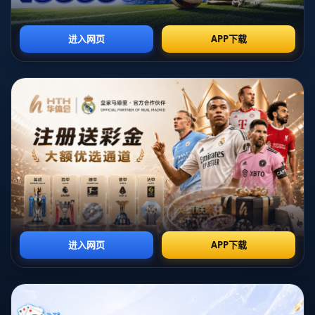
本轮比赛最具戏剧张力的，却不是日韩赢了多少球，而是阿曼如何在“背水一战”
的压力下完成“压哨”晋级附加赛。阿曼在小组赛前几轮的表现并不完美，防守端
偶有注意力不集中，进攻端面对密集防守时办法有限，这些都让他们一度站在出
局边缘。可在最后一轮，阿曼展现出令人意外的冷静和韧性。从排兵布阵开始，
教练组就将防守重心略微后撤，减少无谓的前场压抢，将更多精力投入到关键区
域的协防和补位上。他们清楚自己不需要“华丽胜利”而是必须拿到结果，这种对
目标的清晰认知，是很多中游球队欠缺的。
具体到比赛进程，阿曼在心理调节上极为出色。面对比分迟迟打不开的焦灼局
面，他们并没有一味心急如焚地向前猛攻，而是保持阵型紧凑，耐心等待对手体
能下滑或注意力松动的一刻。这种耐心在下半场终于换来了回报：通过一次中场
断球后迅速推进的反击，阿曼抓住对手防线回撤不及的瞬间完成破门，这个进球
不仅改变了比分，更直接改写了他们在积分榜上的命运。从“可能被淘汰”到“锁定
附加赛席位”，这种跨度极大的心理落差，在一场比赛不到90分钟的时间里浓缩