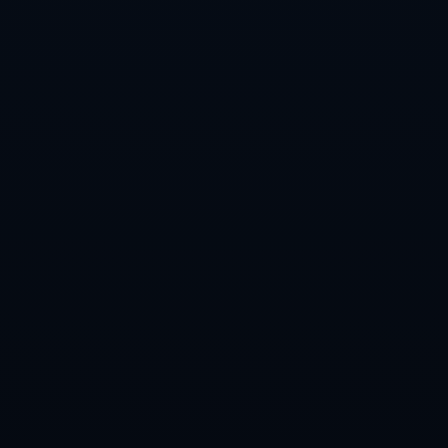
连胜后的新课题 如何走出舒适区
任何连胜都会在一定程度上制造“舒适陷阱”。当一支球队在预选赛阶段频繁取得
大比分胜利时，很容易产生一种心理惯性 相信只要延续既有节奏就可以一路高歌
猛进。但真正的考验往往来自风格截然不同 且更善于应对高强度对抗的对手，这
在未来的世界杯正赛阶段尤为明显。
对挪威而言，战胜以色列取得5比0与豪取六连胜只是一种阶段性验证 证明他们现
阶段的战术路径是正确且具备可复制性的。接下来，他们需要在更高层级的对抗
中继续检验这套体系 当对手开始刻意切断哈兰德与中场的联系，当对手通过中路
堆叠防守人数阻断渗透路线时，挪威是否拥有足够多的B计划 C计划 将决定他们
在世界大赛上的上限。