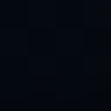
但无论如何，这场比赛已经给我们提供了一个清晰的样本 一支曾被长久低估的球
队，正凭借清晰的战术思路 团队化的资源配置 以及顶级射手的高效发挥，一步
步走出历史阴影，走向更大的舞台。5比0不仅是比分，也是姿态 六连胜不仅是数
字，更是信心和信任的累积。对哈兰德而言，这是一场将他的“锋线统治力”写入
国家队叙事的关键事件 对挪威而言，则像是通往世界杯之路上一次意义非凡的集
体宣誓。
互联网 · 最高端 模板一样可以很精致
0311-5740320 15881561688
山西省运城市万荣县通化镇
关注