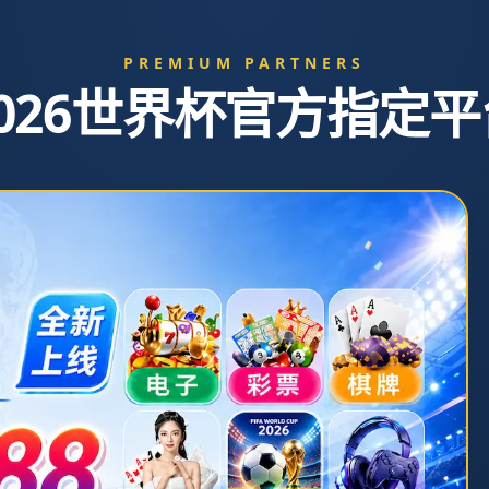
首页
关于我们
产品中心
新闻中心
联系方式