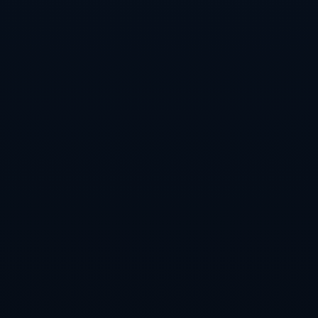
前研究是滚球策略计划的起点 在开赛前就应形成几类基本预案 例如 一旦强队前二十分
参考框架 赛前可以重点关注球队状态 伤停情况 战术风格 历史交锋以及小组赛与淘
后时冲击力极强 则更适合观察反超相关盘口
口的含金量完全不同 例如 比赛刚开始的十五分钟 如果双方阵型收得很紧 射门次数较
调前的小球机会 往往比临近半场时更划算 反之 若是一支强队在前二十分钟已经完成多
半场六十到七十分钟最为关键 这一阶段一旦出现比分落后方换上攻击球员 就要警惕
分可能对应完全不同的比赛进程 需要结合射门次数 射正次数 预期进球xG 控球率 
背离盘口方向 比如 一支被动挨打的球队却依然在盘口中被高看 那往往暗示着市场情
命 这就要求在使用数据时要结合球队战术背景 避免机械化套用
钟即被对手抓住反击机会先入一球 当时市场情绪普遍紧张 盘口迅速从强队让一球球半
后方明显采取保守策略 缩在本方三十米区域重点防守 这个阶段 更合理的滚球思路并不
好比分维持在一比零或一比一范围内 实际结果是强队只在终场前扳平一球 早早布局小球