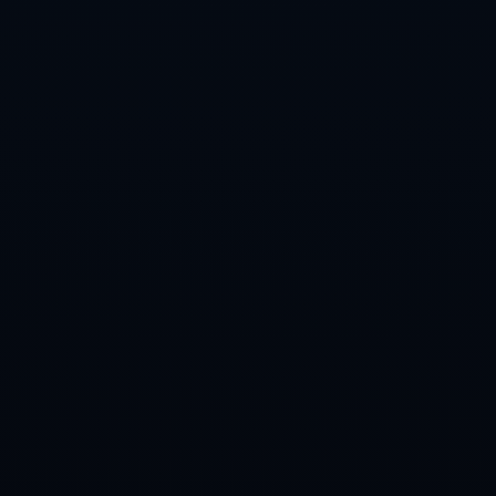
互联网 · 最高端 模板一样可以很精致
0311-5740320 15881561688