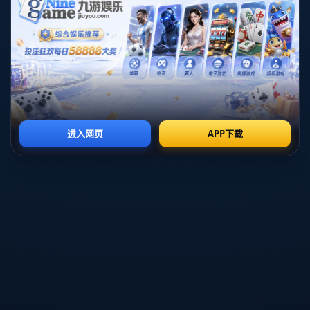
在找到目标网址后，还可以通过一些细节来进一步验证其可靠程度。注册流程是
否合理 客服响应是否及时 网站体验是否专业都是重要的观察点。正规的世界杯
下注网站在注册时会要求填写一定真实信息，并设置多重验证，比如邮箱验证、
手机验证码等，这是在为后续资金流转和账户安全做准备。如果一个平台只要求
简单昵称即可大量下注，或者过度索取超出常规范围的敏感信息，比如各种与投
注无关的资料，就需要提高警惕。客服系统的响应速度和解决问题的效率也是一
个关键指标，能够提供7x24小时在线客服、支持多语言交流并且有明确投诉渠道
的，往往比只提供单一联系方式的平台更可靠。