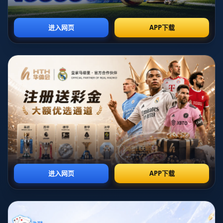
很多人在搜索世界杯下注网址推荐时，会习惯性地依赖各类论坛、社群、资讯网
站的“榜单排名”。这些内容中既有经验分享，也不乏软性广告和引流链接。要从
海量信息中筛选出值得参考的推荐，就需要一套相对理性的方法。看推荐内容是
否详实透明，例如是否有说明平台背景、牌照情况、支持的支付方式、历史运营
时间等，而不仅仅是简单一句“提现秒到”“赔率最高”。关注评价是否平衡，既有优
点也有缺点的评论通常更加真实。如果一个“测评”只是一味吹捧，没有提到任何
潜在风险，那么可以认为其广告成分较重，不宜完全信任。可以多对比几份不同
来源的推荐名单，将反复出现的平台列为重点考察对象，再与前文提到的安全技
术、合规信息相结合综合判断。