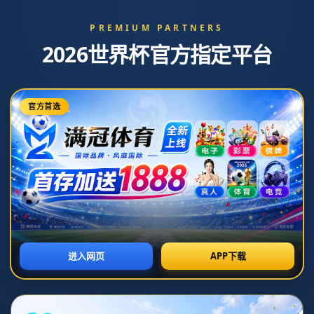
全面解析世界杯竞猜平台优缺点及对
比分析
发布时间：2026-07-07T08:30:00+08:00
全面解析世界杯竞猜平台优缺点及对比分析
每逢世界杯来临,从资深球迷到普通观赛者,几乎都会被各类世界杯竞猜平台所包
围。五花八门的赛事盘口、层出不穷的促销活动,再加上社交媒体的推波助澜,让
人很难不心动。然而,在激情与流量交织的背后,这些平台究竟有何优点与隐患,不
同类型之间又存在怎样的差异,往往并不为人所充分认知。正因如此,对世界杯竞
猜平台进行系统梳理和全面解析,不仅能帮助用户更理性地参与竞猜,也有助于识
别风险,避免在激情中做出不理智选择。
世界杯竞猜平台的主要类型与特征
从使用场景和合规属性来看,世界杯竞猜平台大致可分为三类官方背景或合规运营
平台、商业化互联网竞猜平台以及非正规甚至灰色平台。官方或合规平台往往依
托国家或地区许可,在资金托管、信息安全和风控机制方面相对成熟,玩法上以传