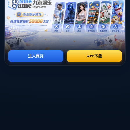
势。移动端的简化流程,让用户从注册、充值到投注几乎可以在几分钟内完成,赛
事信息与玩法列表一目了然,适合碎片化时间参与。此外,不少平台引入了红包、
返水、积分商城等运营机制,将竞猜行为与用户成长体系绑定,在一定程度上提升
了娱乐性和粘性。从社交属性来看,部分平台甚至内置社区或聊天室,让用户可以
分享盘口观点、晒单战绩,这种半社交半竞猜的形态,极大符合世界杯这种“全球狂
欢”赛事的特性。
隐藏在优势背后的风险与不足
然而,世界杯竞猜平台的这些优势,若缺乏必要的约束与理性,很容易演化为问题甚
至风险。其一是成瘾性与情绪化决策。在密集赛程与高频次投注刺激下,用户的决
策容易从理性分析滑向即时情绪,尤其是在遭遇连续失利或者险胜错失后的“翻本
心理”驱动下,投注金额可能迅速放大,进而造成难以挽回的经济压力。其二,虽然不
少平台宣称提供数据分析,但用户往往会将这些信息视为“稳赢参考”,忽略了足球比
赛本身的不确定性,在心理上形成对平台的过度信赖。
再者,即便是合规运营的平台,在信息安全与隐私保护上也并非毫无缺陷。注册时
需要提交手机号、银行卡等敏感信息,一旦平台防护不足或内部管理不严,就存在
数据泄露与诈骗骚扰的隐患。而在服务体验上,部分平台为了追求留存和营收,会
在产品结构上引导用户参与更多复杂玩法,如多场串关、高赔率冷门投注等,这类
玩法短期收益看似诱人,长期来看却可能提高亏损概率。对于非正规平台而言,风
险则更加集中和极端,包括随意更改规则、拒绝兑付、恶意冻结账户等,用户几乎
缺乏维权渠道,一旦资金深度卷入,损失往往难以挽回。