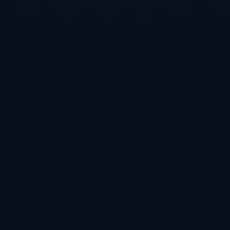
平台横向对比的重要维度