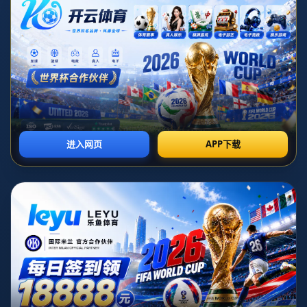
业的重要信号。再次是
赔率与玩法
，靠谱网站在世界杯这样的全球性赛事中，赔
率波动合理、盘口更新及时、规则公开详细，不会出现与市场普遍情况严重不符
的“离谱赔率”。