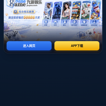
的用户来说，把这些标准当作“底线检查表”，能有效过滤掉不少存在隐患的网
站。
2026世界杯下注前要关注的关键细节
在进入具体平台推荐逻辑之前，先厘清下注前需要留意的几个细节，能够大幅提
升整体体验。首先是
赛程与赛制变化
，2026世界杯扩军到48支球队，意味着小
组数量增加、出线规则更复杂，冷门空间更大。如果平台提供的界面支持按小
组、主办城市、时间段进行筛选，且比赛信息更新及时，就会在实际操作中为玩
家节省很多时间。其次是
盘口多样性
，除了传统的胜平负，更专业的平台往往会
提供让球、大小球、角球数、球员进球、团体特殊玩法等多种选项，还会针对热
门球队设置长线投注，如金靴奖、冠军、四强等，使玩家可以结合个人研究深
度，选择更具策略性的下注方式。
不少用户在搜索“2026世界杯靠谱下注网站推荐大全”时特别在意
新手友好程度
。
一个真正适合世界杯投注的平台，应当提供清晰的规则说明、基础教程甚至是赔
率解读示例，而不是只堆砌复杂的数据界面。对新手而言，能否快速看懂盘口说
明、是否有示例票据、是否支持模拟投注记录，都是判断平台是否值得长期使用
的关键细节。只有当平台的产品体验与世界杯的观赛节奏相匹配，才称得上对普
通玩家“友好且靠谱”。
从案例看不靠谱网站的常见陷阱
为了帮助更好理解“靠谱”的含义，不妨通过一个简化案例来对照说明。一位球迷A
在社交媒体上看到所谓“内部推荐”的2026世界杯提前下注链接，网站界面简陋但
活动宣传极其夸张，例如
首充返利远高于行业正常水平，赔率明显高出主流平
台
。A抱着尝试心理充值了一笔资金，早期小额投注时提款尚能到账，让他产生
信任感。但在世界杯热门赛事中连续下注并盈利后，平台开始以“风控审查”“系统