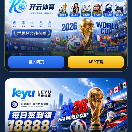
理性为先 认识世界杯下注的本质
无论是世界杯还是其他联赛，下注本质上都是一种高风险娱乐形式，而不是稳定
的“理财工具”。很多人在世界杯期间容易被各种“稳单”“内幕”冲昏头脑，忽视了最
基本的概率逻辑。要想在世界杯下注中保持长期可持续的参与体验，首先要树立