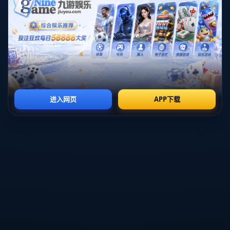
资金管理是基础 推荐固定比例与分级注码
世界杯赛程密集，如果没有资金管理，很容易在几天内就把预算消耗殆尽。较为
稳妥的做法是设定总预算，例如整届赛事固定预算为某个金额，然后采用固定比
例下注方式：每场投入总资金的2至5百分比，避免因一两场失利就“伤筋动骨”。
对偏爱进阶玩法的玩家，可以尝试分级注码策略，将信心分为三档 普通 稍高
高，并对应不同下注额度，例如普通信心场投入1单位 稍高场2单位 高信心场3单
位，但整体仍不能突破总资金的预先上限。这样的资金控制，让你更像是在执行
一个计划，而不是随着情绪起伏随意加码。
掌握常见玩法 推荐从基础盘入手
世界杯下注玩法丰富，常见的有胜平负 让球盘 大小球 半全场 角球数 波胆等。对
新手而言，更推荐从基础玩法入手。胜平负直观但冷门多，特别是小组赛存在爆
冷风险；让球盘则能更好地反映实力差距，例如强队让一球时，选择受让一方如
果打平仍能赢盘，容错率更高。大小球适合不想纠结哪队获胜的玩家，只需要判
断进球总数是大于还是小于某个数线。随着经验积累，再逐步接触波胆等高赔
率、高难度的玩法，避免一开始就被高回报诱惑，而忽略了其背后极低的命中