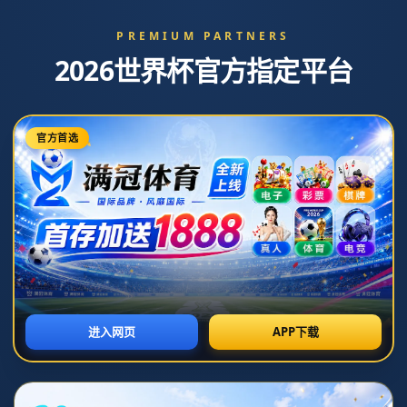
世界杯下注技巧与推荐用法
发布时间：2026-07-07T08:30:00+08:00
世界杯下注技巧与推荐用法解析指南
每逢世界杯，球迷情绪被彻底点燃，除了为主队呐喊，越来越多人会尝试通过合
理下注为观赛增添刺激感。想要在这场全球狂欢中避免“只凭感觉”，就需要掌握
一些更系统的思路。本文围绕“世界杯下注技巧与推荐用法”，从资金管理、玩法
选择到数据分析与实战案例，帮助你在享受比赛的用更理性、更克制的方式参与
投注，减少盲目跟风和情绪化决策。