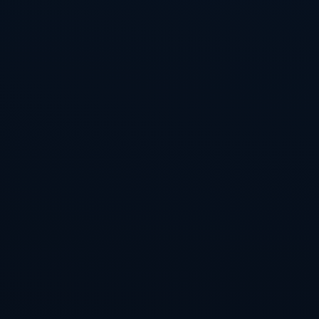
台 对于大额玩家而言 可以通过小额试提来验证实际到账速度 再逐步加
第三是滚球盘口丰富度与赔率水平 优质的2026年世界杯在线滚球平台
口更新频率快 有明显的时间标识 并配合详尽的赛中数据支持 一般来说
系统稳定性和实时体验同样是衡量世界杯滚球平台的关键 因为2026年
支持多终端访问 比如PC 网页版和移动端APP 是否支持一键快注和
数据支持与赛事分析工具的重要性
在世界杯这个样本有限但关注度极高的赛场 传统联赛中的经验未必完全适
合动态图表 帮助玩家更直观地判断局势 例如 当你在2026年小组赛
案例方面 可以参考过去世界杯中的典型场景 例如2018年和2022年
势变化 反之 若平台仅提供简单比分和时间条 很容易在关键时刻做出信