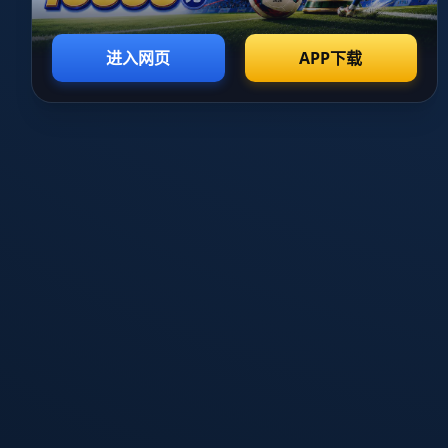
2026年世界杯在线滚球平台推荐指南深度解读
随着2026年世界杯临近 在线滚球无疑会成为球迷观赛时最常用的互动
界杯前最关心的问题 本文将围绕平台挑选要点 风险识别 实战思路等方
了解在线滚球的核心特点
所谓在线滚球 指的是在比赛进行过程中 根据实时比分 阵容变化 场上攻
员数据等多种玩法 对玩家的反应速度和信息筛选能力提出更高要求 一