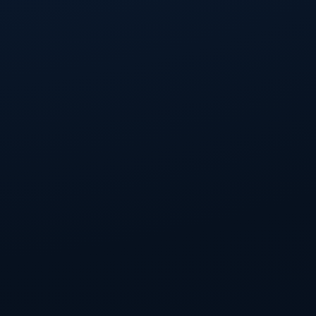
牌照等 这些牌照并不代表一定稳赚 但能在提现纠纷 资金安全 数据透明
先考虑支持多种主流支付方式 并且提款流程公开透明 有明显时间承诺的平