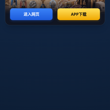
2026年世界杯在线滚球平台推荐指南
发布时间：2026-07-07T08:30:00+08:00
方式之一 相比传统赛前投注 实时滚球更强调临场判断和数据分析 能让每一分钟的比
面进行系统梳理 帮助你在享受观赛激情的同时 保持冷静理性和更高的安全系数
守局势等因素 不断调整盘口和赔率的投注形式 在2026年世界杯这样高关注度的赛事中
个好的平台不仅要盘口齐全赔率合理 还要在数据更新延迟 控盘风控策略 系统稳定性方