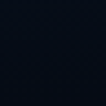
用便利度 另外 一些平台会在世界杯期间推出专题页面或赛事中心 集中
决态度 能间接反映平台是否重视用户长期价值 在挑选2026年世界杯滚
算 避免在短时间内频繁加注 另一方面 对于滚盘中出现的极端赔率 要
率明显偏差的情况 在2026年世界杯这样节奏紧张的赛事周期里 这种