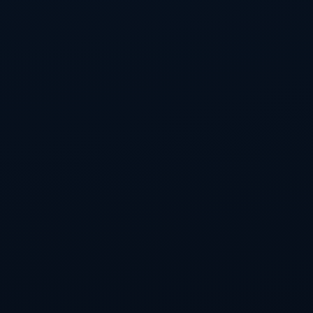
进球时间段 下一粒进球球队 球员表现等细分玩法 这类平台的特点是盘
是被个别场次的极端高赔吸引
 延迟结算甚至整场比赛无法正常下注的问题 在挑选时可以留意平台是否
说移动端的流畅度尤为重要
平台会集成预期进球xG 射门分布 控球区域压制力度等高级数据 并配
即时走势 就可能发现一个反向追盘的良机
实时显示球队跑动距离 换人调整方向以及压上幅度 玩家就更容易捕捉到趋