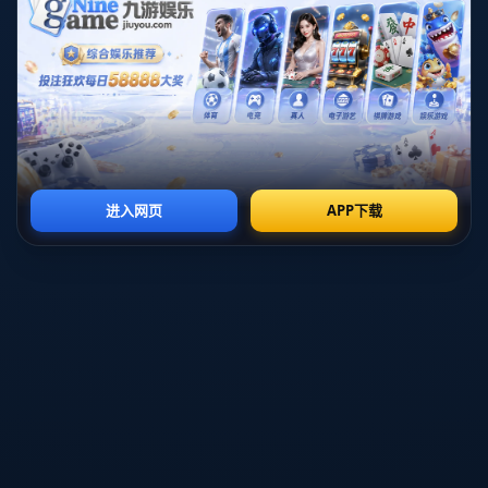
无论是全场胜负还是进球数投注，真正的关键始终是判断一笔下注是否具备“正期
望值”。通俗说，就是你认为某结果发生的真实概率是否高于赔率所隐含的概率。
例如，一场比赛中主胜赔率2 20， implied probability约为45 45 如果通过综合分
析，你评估主队的真实胜算在55 左右，那么这就是典型的“有价值投注”。在世界