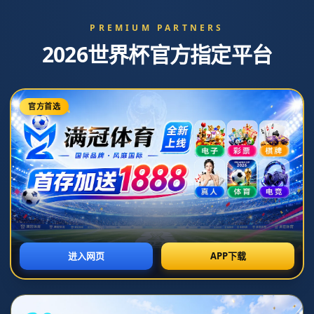
2026年世界杯全面投注指南与分析
发布时间：2026-07-07T08:30:00+08:00
2026年世界杯全面投注指南与分析
当世界杯重返北美赛场时，全球球迷和玩家的目光都会被这场四年一度的盛宴牢
牢吸引。相较以往，2026年世界杯不仅扩军至48支球队，赛制与赛程也发生了
明显变化，这意味着盘口设计、赔率逻辑和资金流向都会出现新的格局。对普通
玩家而言，如果仍然套用上一届的投注思路，很可能在信息爆炸的环境中迷失方
向。一份兼具策略深度与风险意识的
全面投注指南
，将成为你在2026年世界杯期
间做出理性决策的重要参考。
赛制变化对投注的核心影响