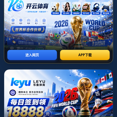
扩军至48队后，小组数量增加，出现强弱分布不均、传统豪强与新军密集混战的
局面。对投注来说，这一变化的关键在于
不确定性提升
：弱队爆冷、冷门盘口频
出会更加常见。以往在32队体系中，强队在小组赛的出线概率更容易被赔率充分
反映，而在48队格局下，早期赔率往往对新兴球队的真实实力反应不够充分，给
了善于信息收集的玩家更大的操作空间。理性的做法是，提前关注各大洲预选
赛、球队热身赛表现，以及主帅的战术倾向，从而在盘口初开时抢到更具价值的