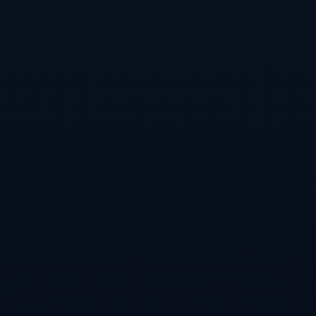
世界杯期间，比赛密集，盘口与赔率变化节奏非常快，容易驱动所谓的“情绪
盘”。比如某强队首战意外失利，第二场比赛临场资金可能涌向“必须赢球”的一
方，导致让球盘抬高、主胜赔率被压低。但从理性角度来看，球队状态往往无法
在短时间内彻底扭转，真正的价值可能在对手方向或平局选项上。在这种背景