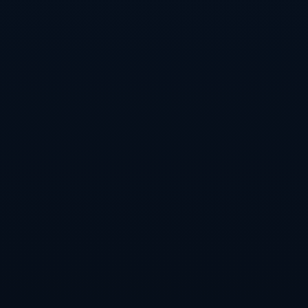
以一位有一定经验的玩家“L”为例 在上届世界杯期间 L同时在两个平台参与外围 A
平台为老牌机构 拥有多年国际市场运营经验 B平台则为新兴平台 主打高赔率和新
用户奖励 在小组赛阶段 B平台在几场热门对决上给出了明显高于A平台的赔率 L
因此将大部分注码转移到B平台 初期收益看似更可观 然而到了淘汰赛阶段 B平台
开始收紧限额 对连胜用户增加人工审核 甚至在某场热门比赛后临时延长了提现
审核时间 从48小时拖延到近一周 虽然最终资金到账 但整个过程中信息沟通不畅
令L倍感焦虑 相对来说 A平台在赔率上略逊一筹 却在整个赛事周期中保持了稳定
的下注限额和快速提现 再加上数据统计工具方便 L最终发现 自己在两个平台的综
合收益差距并不大 但心理压力和时间成本却截然不同 这一案例侧面说明 在进行
世界杯外围平台比较时 不应只盯着短期赔率优势 更要综合评估合规性 资金流转
效率和长期策略执行的可预期性
移动端体验与跨终端一致性成为新优势焦点