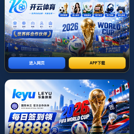
风险敞口就要大得多 对于资金往来频繁的世界杯周期来说 这一点尤其关键
赛事覆盖与玩法深度体现平台专业度
世界杯外围平台的另一大核心优势 在于赛事和玩法的丰富程度 高水平平台 一方
面会提供从小组赛到淘汰赛再到各种特殊事件的全周期盘口 另一方面在单场比赛
中提供多维度选择 例如让球 大小球 精准比分 角球数量 球员进球时段等 甚至还
会延伸到教练战术调整或球队晋级路径预测 相比之下 一些功能相对基础的平台
仅提供胜平负和少量让球盘 在短期可能更易上手 但对希望通过数据分析和策略
组合提升收益的用户而言 空间明显受限 通过对比不难发现 玩法深度越高的平台
越能体现其数据处理能力和盘口团队的专业度 也更容易为不同风险偏好的玩家提
供个性化选择
赔率体系与水位稳定性影响长期收益
很多玩家在选择世界杯外围平台时会直观地比较“哪家的赔率更好” 然而真正影响
体验与收益的 不仅是某一时刻的数值高低 更是整体赔率体系是否合理 水位是否
稳定 一般来说 老牌平台会以相对稳定的赔率调整策略为主 会参照主流市场价格
结合自身风险敞口进行微调 这样虽然有时单场赔率不一定最高 但在长期投入下
波动较小 更适合重视稳定收益的用户 相反 一些新兴平台为了引流 会在个别热门
赛事上给出明显“超市场”的高赔率 但可能伴随提现审核严格 限额调整频繁甚至临
时变更规则的情况 一旦把整个世界杯视为一个完整周期 你会发现 赔率略高但稳
定的平台 往往更利于控制整体风险 尤其适合有计划地分散投入
资金进出效率与费用透明程度是隐性差别