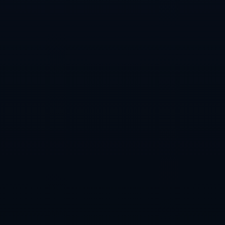
随着越来越多用户通过手机观赛和参与外围 移动端体验正逐渐成为平台竞争的新
赛点 具备优势的平台 通常会针对不同系统开发原生App 或提供针对移动浏览器
优化的H5页面 重点在于保持跨终端界面的布局一致 操作逻辑统一 这样用户无论
在电脑还是手机上 都可以快速定位到同一功能 一些平台还会专门为移动端设计
“快速下注”模式 用简化的盘口展示和一键确认功能 应对世界杯比赛中瞬息万变的
局面 相比那些在移动端仅简单做页面缩放的传统平台 来说 移动体验优秀的平台
在世界杯这样高频互动场景中更具吸引力 能显著提升用户留存
整体来看 深度分析世界杯外围平台的优势及比较 不只是帮助玩家“选一个看起来
更划算的地方” 而是在安全 合规 体验与收益之间找到一个更均衡的解 通过对合规
性 玩法深度 赔率体系 资金效率 界面与工具 客服与风控 以及移动端体验等维度
进行系统比较 才能真正理解一个平台的整体实力 与其被短期高赔率或夸张促销
吸引 不如用一套清晰的比较框架 做出基于信息与逻辑的理性选择 这才是世界杯
周期中面对众多外围平台时 更值得采纳的思路