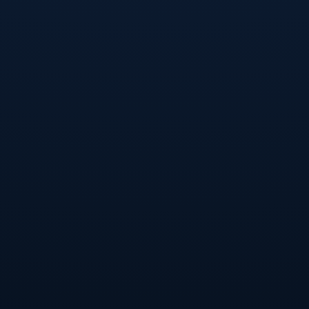
限等方面存在明显差异 一些平台只提供基础FAQ 对非标准问题往往需要多次转接
甚至无法给出明确答复 具有优势的平台则会配备7x24小时在线客服 并能在账户
异常 订单争议等敏感场景下提供清晰的处理流程 在风控方面 专业平台会通过算
法监控异常行为 例如异常大额短时集中投注 频繁多IP登录等 这类机制一方面是
为了平台自身安全 但如果设计合理 也能够帮助普通用户规避被盗号或遭恶意利
用的风险
典型比较案例展示平台差异